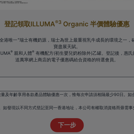
®3
登記領取ILLUMA
Organic 半價體驗優惠
+
c，全港唯一
瑞士有機奶源，瑞士為世上最重視乳牛成長的環境之一，
寶盡展天賦。
®
®
UMA
親和人體
有機配方(初生嬰兒奶粉除外)乙罐。登記後，惠氏媽媽
送萬寧網上商店的電子優惠碼給合資格的特選會員。
數量及年齡享用各款產品體驗優惠一次，惟每次申請須相隔最少90日。如
。如發現以不同方式登記至同一香港地址，本公司有權取消資格而毋需事