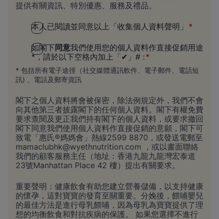
提供有關資訊、特別優惠、服務及禮品。
本人已閱讀並同意以上「收集個人資料聲明」
如閣下
同意
我們使用您的個人資料作直接促銷用途
*，請於以下空格內加上「✔」# :
* 包括所有電子途徑（社交媒體通訊軟件、電子郵件、電話短
訊) 、電話及郵寄資訊
閣下之個人資料將會被保密，除法例規定外，我們不會
向其他第三者披露閣下的任何個人資料。閣下有權免費
要求查閱及更正我們持有閣下的個人資料，或要求撤回
閣下同意我們使用個人資料作直接促銷的意願，閣下可
致電「惠氏®媽媽會」熱線2599 8870，或發送電郵至
mamaclubhk@wyethnutrition.com
，或以書面聯絡
我們的顧客服務主任（地址：香港九龍九龍灣宏泰道
23號Manhattan Place 42 樓）提出有關要求。
重要聲明：健康飲食有助您建立營養儲備，以支持健康
的懷孕，這對寶寶的發育至關重要。分娩後，餵哺嬰兒
的最佳方法是進行母乳餵哺，因為母乳為寶寶提供了理
想的均衡飲食和對抗疾病的保護。 如果您選擇不進行