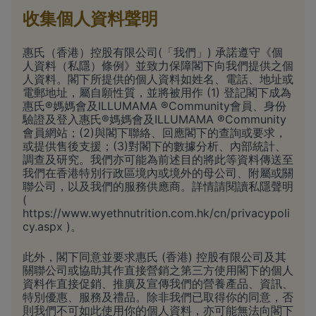
收集個人資料聲明
惠氏（香港）控股有限公司(「我們」) 承諾遵守《個
人資料（私隱）條例》並致力保障閣下向我們提供之個
人資料。閣下所提供的個人資料如姓名、電話、地址或
電郵地址，屬自願性質，並將被用作 (1) 登記閣下成為
惠氏®媽媽會及ILLUMAMA ®Community會員、身份
驗證及登入惠氏®媽媽會及ILLUMAMA ®Community
會員網站；(2)與閣下聯絡、回應閣下的查詢或要求，
或提供售後支援；(3)對閣下的數據分析、內部統計、
調查及研究。我們亦可能為前述目的將此等資料傳送至
我們在香港特別行政區境內或境外的母公司、附屬或關
聯公司，以及我們的服務供應商。詳情請閱讀私隱聲明
(
https://www.wyethnutrition.com.hk/cn/privacypoli
cy.aspx
)。
此外，閣下同意並要求惠氏 (香港) 控股有限公司及其
關聯公司或協助其作直接營銷之第三方使用閣下的個人
資料作直接促銷、推廣及宣傳我們的營養產品、資訊、
特別優惠、服務及禮品。除非我們已取得你的同意，否
則我們不可如此使用你的個人資料，亦可能無法向閣下