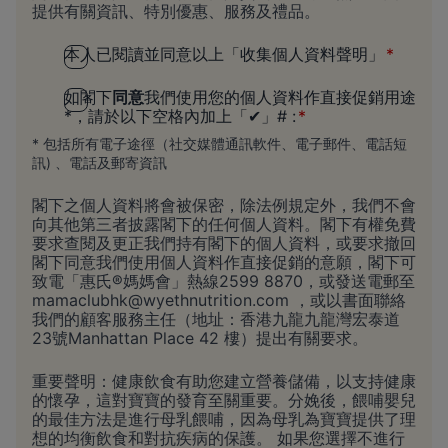
提供有關資訊、特別優惠、服務及禮品。
本人已閱讀並同意以上「收集個人資料聲明」
如閣下
同意
我們使用您的個人資料作直接促銷用途
*，請於以下空格內加上「✔」# :
* 包括所有電子途徑（社交媒體通訊軟件、電子郵件、電話短
訊) 、電話及郵寄資訊
閣下之個人資料將會被保密，除法例規定外，我們不會
向其他第三者披露閣下的任何個人資料。閣下有權免費
要求查閱及更正我們持有閣下的個人資料，或要求撤回
閣下同意我們使用個人資料作直接促銷的意願，閣下可
致電「惠氏®媽媽會」熱線2599 8870，或發送電郵至
mamaclubhk@wyethnutrition.com
，或以書面聯絡
我們的顧客服務主任（地址：香港九龍九龍灣宏泰道
23號Manhattan Place 42 樓）提出有關要求。
重要聲明：健康飲食有助您建立營養儲備，以支持健康
的懷孕，這對寶寶的發育至關重要。分娩後，餵哺嬰兒
的最佳方法是進行母乳餵哺，因為母乳為寶寶提供了理
想的均衡飲食和對抗疾病的保護。 如果您選擇不進行