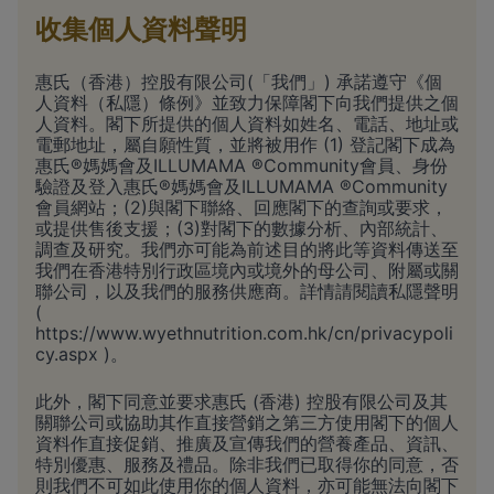
收集個人資料聲明
惠氏（香港）控股有限公司(「我們」) 承諾遵守《個
人資料（私隱）條例》並致力保障閣下向我們提供之個
人資料。閣下所提供的個人資料如姓名、電話、地址或
電郵地址，屬自願性質，並將被用作 (1) 登記閣下成為
惠氏®媽媽會及ILLUMAMA ®Community會員、身份
驗證及登入惠氏®媽媽會及ILLUMAMA ®Community
會員網站；(2)與閣下聯絡、回應閣下的查詢或要求，
或提供售後支援；(3)對閣下的數據分析、內部統計、
調查及研究。我們亦可能為前述目的將此等資料傳送至
我們在香港特別行政區境內或境外的母公司、附屬或關
聯公司，以及我們的服務供應商。詳情請閱讀私隱聲明
(
https://www.wyethnutrition.com.hk/cn/privacypoli
cy.aspx
)。
此外，閣下同意並要求惠氏 (香港) 控股有限公司及其
關聯公司或協助其作直接營銷之第三方使用閣下的個人
資料作直接促銷、推廣及宣傳我們的營養產品、資訊、
特別優惠、服務及禮品。除非我們已取得你的同意，否
則我們不可如此使用你的個人資料，亦可能無法向閣下