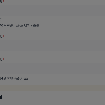
碼
合：
設定密碼。請輸入兩次密碼。
碼
碼
以數字開始輸入 09
址