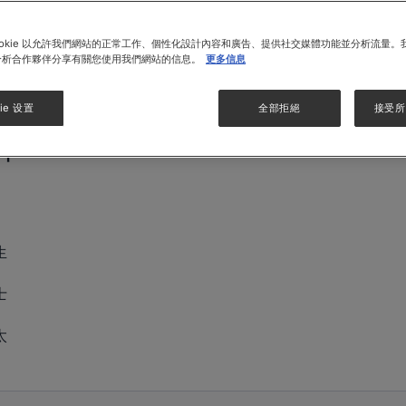
請提供以下資料，並準備香港或澳門寶寶出世紙或懷
ookie 以允許我們網站的正常工作、個性化設計內容和廣告、提供社交媒體功能並分析流量。
孕證明副本，以便為您進行會員登記，如有查詢，請
分析合作夥伴分享有關您使用我們網站的信息。
更多信息
®
致電惠氏
媽媽會熱線 2599 8870。
ie 设置
全部拒絕
接受所有
料
生
士
太