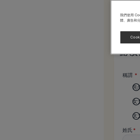
我們使用 C
體、廣告和
Cook
個人資
稱謂
先
女
太
姓氏