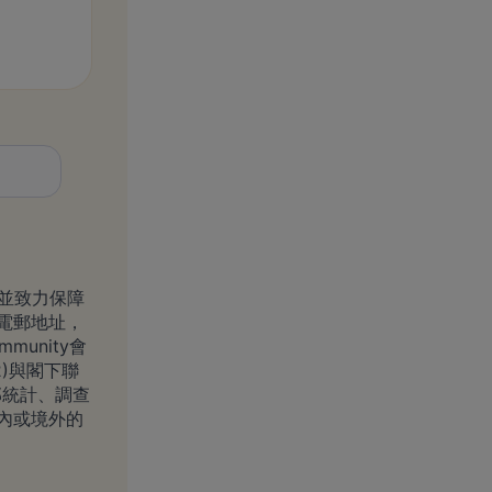
》並致力保障
電郵地址，
munity會
2)與閣下聯
部統計、調查
內或境外的