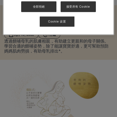
全部拒絕
接受所有 Cookie
文章
Cookie 设置
常用的餵
九月 15, 2022
1分鐘
透過餵哺母乳的肌膚相親，有助建立更親和的母子關係。
學習合適的餵哺姿勢，除了能讓寶寶舒適，更可幫助預防
媽媽肌肉勞損，有助母乳排出*。