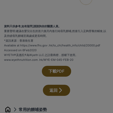
資料只供参考,如有疑問,請諮詢你的醫護人員。
重要聲明:建議在嬰兒出生的首六個月内進行純母乳餵哺,然後引入足夠營養的輔食,以
及持績母乳餵哺至兩歲或更長時間。
*資訊來源：香港衛生署
Available at
https://www.fhs.gov
.hk/to_chi/health_info/child/20000.pdf
Accessed on 6Feb2020
WYETH®及惠氏®為Wyeth LLC.之註冊商標，授權下使用。
www.wyethnutrition.com
.hk/WYE-EM-045-FEB-20
下載PDF
返回
常用的餵哺姿勢
Home